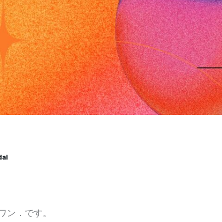
dai
ワン．です。