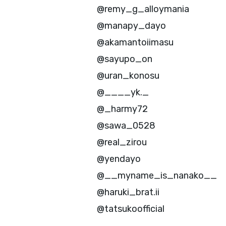
@remy_g_alloymania
@manapy_dayo
@akamantoiimasu
@sayupo_on
@uran_konosu
@____yk._
@_harmy72
@sawa_0528
@real_zirou
@yendayo
@__myname_is_nanako__
@haruki_brat.ii
@tatsukoofficial