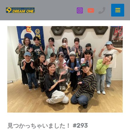
内
容
を
ス
キ
ッ
プ
見つかっちゃいました！ #293