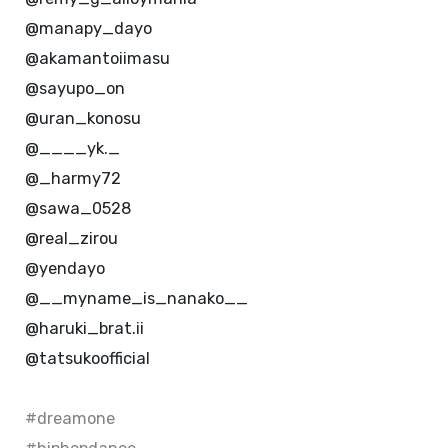
@manapy_dayo
@akamantoiimasu
@sayupo_on
@uran_konosu
@____yk._
@_harmy72
@sawa_0528
@real_zirou
@yendayo
@__myname_is_nanako__
@haruki_brat.ii
@tatsukoofficial
#dreamone