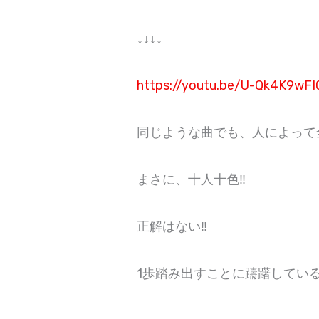
↓↓↓↓
https://youtu.be/U-Qk4K9wFI
⁡⁡同じような曲でも、人によっ
⁡まさに、十人十色‼️⁡
⁡正解はない‼️⁡⁡
⁡1歩踏み出すことに躊躇してい