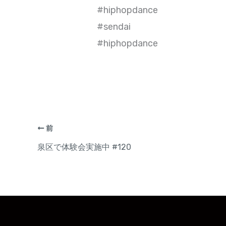
⁡#hiphopdance⁡
⁡#sendai
#hiphopdance
前
泉区で体験会実施中 #120