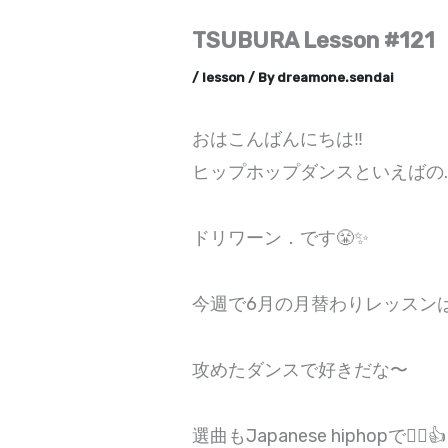
TSUBURA Lesson #121
/
lesson
/ By
dreamone.sendai
おはこんばんにちは‼️⁡
⁡ヒップホップダンスといえばの⁡…
⁡ドリワーン．です😤✨⁡
⁡今週で6月の月替わりレッスンはラ
⁡攻めたダンスで好きだな〜⁡
⁡選曲もJapanese hiphopで👍🏻👍⁡