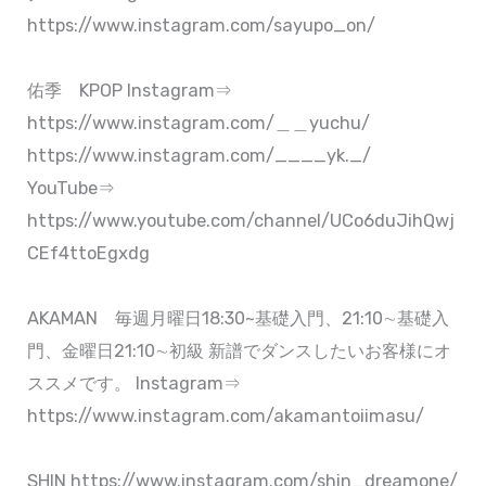
https://www.instagram.com/sayupo_on/
佑季 KPOP Instagram⇒
https://www.instagram.com/＿＿yuchu/
https://www.instagram.com/____yk._/
YouTube⇒
https://www.youtube.com/channel/UCo6duJihQwj
CEf4ttoEgxdg
AKAMAN 毎週月曜日18:30~基礎入門、21:10∼基礎入
門、金曜日21:10∼初級 新譜でダンスしたいお客様にオ
ススメです。 Instagram⇒
https://www.instagram.com/akamantoiimasu/
SHIN https://www.instagram.com/shin_dreamone/