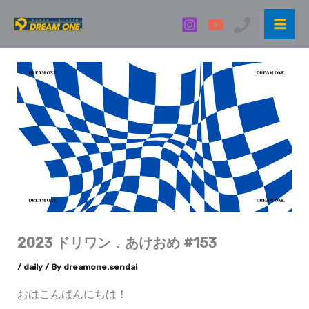
内
容
を
ス
キ
ッ
プ
2023 ドリワン．あけおめ #153
/
daily
/ By
dreamone.sendai
おはこんばんにちは！