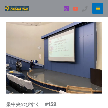
内
容
を
ス
キ
ッ
プ
泉中央のびすく #152