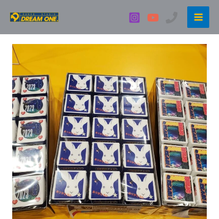
内
容
を
ス
キ
ッ
プ