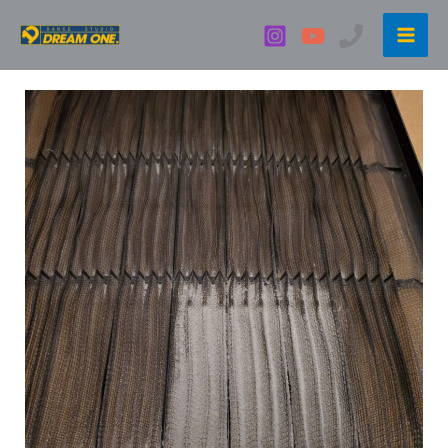
内
容
を
ス
キ
ッ
プ